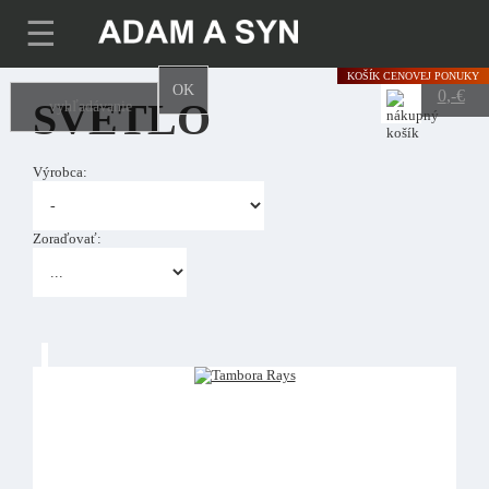
☰
KOŠÍK
CENOVEJ PONUKY
OK
0
,-€
SVETLO
Výrobca:
Zoraďovať: