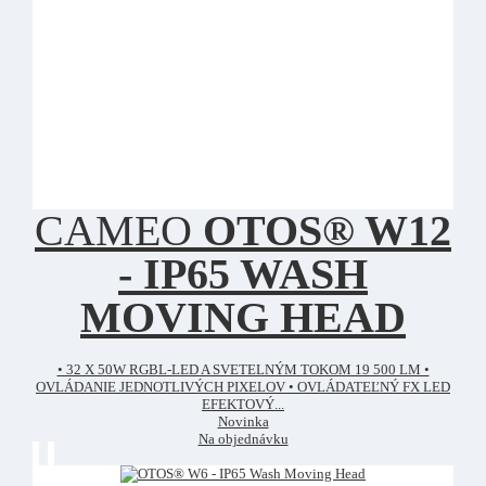
CAMEO
OTOS® W12
- IP65 WASH
MOVING HEAD
• 32 X 50W RGBL-LED A SVETELNÝM TOKOM 19 500 LM •
OVLÁDANIE JEDNOTLIVÝCH PIXELOV • OVLÁDATEĽNÝ FX LED
EFEKTOVÝ...
Novinka
Na objednávku