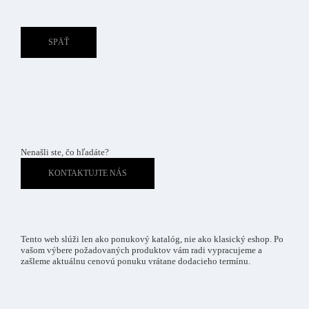
SPÄŤ
Nenašli ste, čo hľadáte?
KONTAKTUJTE NÁS
Tento web slúži len ako ponukový katalóg, nie ako klasický eshop. Po
vašom výbere požadovaných produktov vám radi vypracujeme a
zašleme aktuálnu cenovú ponuku vrátane dodacieho termínu.