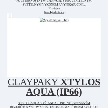
POVETERNOSTNÝM VPLYVOM, S NEUVERITEĽNÝM
SVETELNÝM VÝKONOM A VYNIKAJÚCIMI...
Novinka
Na objednávku
CLAYPAKY
XTYLOS
AQUA (IP66)
XTYLOS AQUA SO ŠTANDARDNE INTEGROVANÝM
BEZDRÔTOVÝM DMX SYSTÉMOM JE MALÉ BEAM SVETLO S