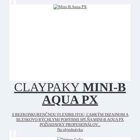
CLAYPAKY
MINI-B
AQUA PX
S BEZKONKURENČNOU FLEXIBILITOU, ĽAHKÝM DIZAJNOM A
BLESKOVO RÝCHLYMI POHYBMI SPĹŇA MINI-B AQUA PX
POŽIADAVKY PROFESIONÁLOV...
Na objednávku