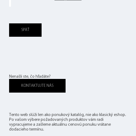
SPÄŤ
Nenašli ste, čo hľadáte?
KONTAKTUJTE NÁS
Tento web slúži len ako ponukový katalóg, nie ako klasický eshop.
Po vašom výbere požadovaných produktov vám radi
vypracujeme a zašleme aktuálnu cenovú ponuku vrátane
dodacieho termínu.