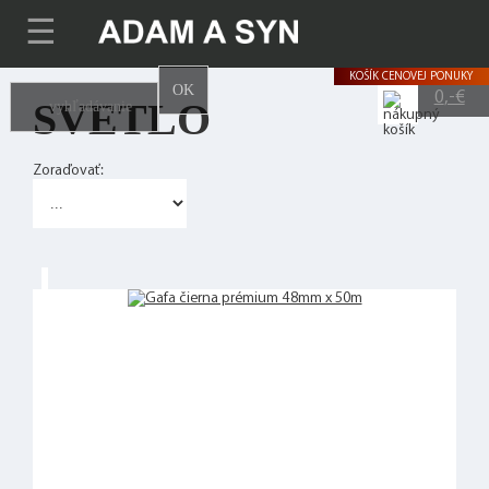
☰
KOŠÍK
CENOVEJ PONUKY
OK
0
,-€
SVETLO
Zoraďovať: