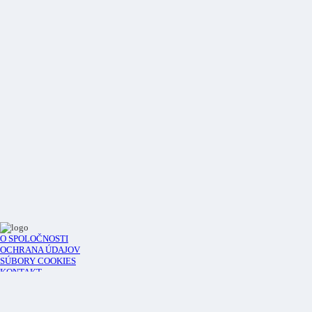
O SPOLOČNOSTI
OCHRANA ÚDAJOV
SÚBORY COOKIES
KONTAKT
Prihlásenie
Registrácia