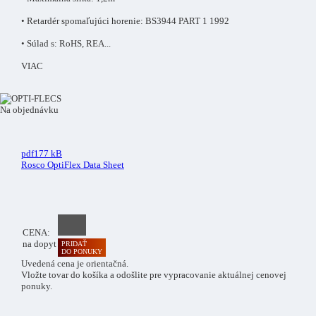
• Retardér spomaľujúci horenie: BS3944 PART 1 1992
• Súlad s: RoHS, REA
...
VIAC
Na objednávku
pdf
177 kB
Rosco OptiFlex Data Sheet
CENA:
na dopyt
PRIDAŤ
DO PONUKY
Uvedená cena je orientačná.
Vložte tovar do košíka a odošlite pre vypracovanie aktuálnej cenovej
ponuky.