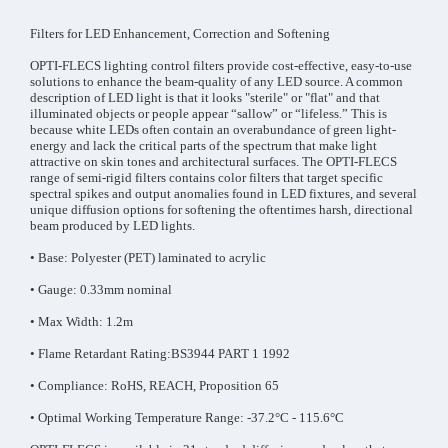
Filters for LED Enhancement, Correction and Softening
OPTI-FLECS lighting control filters provide cost-effective, easy-to-use
solutions to enhance the beam-quality of any LED source. A common
description of LED light is that it looks "sterile" or "flat" and that
illuminated objects or people appear “sallow” or “lifeless.” This is
because white LEDs often contain an overabundance of green light-
energy and lack the critical parts of the spectrum that make light
attractive on skin tones and architectural surfaces. The OPTI-FLECS
range of semi-rigid filters contains color filters that target specific
spectral spikes and output anomalies found in LED fixtures, and several
unique diffusion options for softening the oftentimes harsh, directional
beam produced by LED lights.
• Base: Polyester (PET) laminated to acrylic
• Gauge: 0.33mm nominal
• Max Width: 1.2m
• Flame Retardant Rating:BS3944 PART 1 1992
• Compliance: RoHS, REACH, Proposition 65
• Optimal Working Temperature Range: -37.2°C - 115.6°C