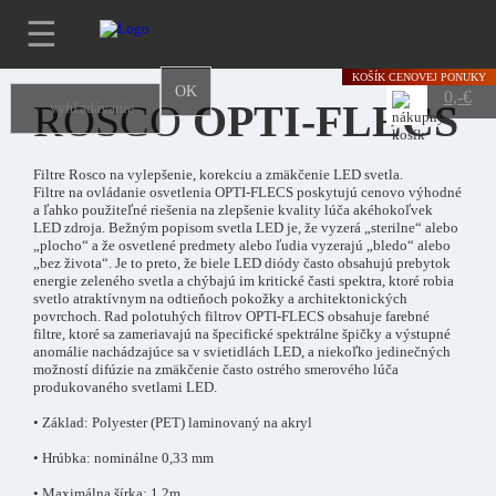
☰
KOŠÍK
CENOVEJ PONUKY
OK
0
,-€
ROSCO
OPTI-FLECS
Filtre Rosco na vylepšenie, korekciu a zmäkčenie LED svetla.
Filtre na ovládanie osvetlenia OPTI-FLECS poskytujú cenovo výhodné
a ľahko použiteľné riešenia na zlepšenie kvality lúča akéhokoľvek
LED zdroja. Bežným popisom svetla LED je, že vyzerá „sterilne“ alebo
„plocho“ a že osvetlené predmety alebo ľudia vyzerajú „bledo“ alebo
„bez života“. Je to preto, že biele LED diódy často obsahujú prebytok
energie zeleného svetla a chýbajú im kritické časti spektra, ktoré robia
svetlo atraktívnym na odtieňoch pokožky a architektonických
povrchoch. Rad polotuhých filtrov OPTI-FLECS obsahuje farebné
filtre, ktoré sa zameriavajú na špecifické spektrálne špičky a výstupné
anomálie nachádzajúce sa v svietidlách LED, a niekoľko jedinečných
možností difúzie na zmäkčenie často ostrého smerového lúča
produkovaného svetlami LED.
• Základ: Polyester (PET) laminovaný na akryl
• Hrúbka: nominálne 0,33 mm
• Maximálna šírka: 1,2m