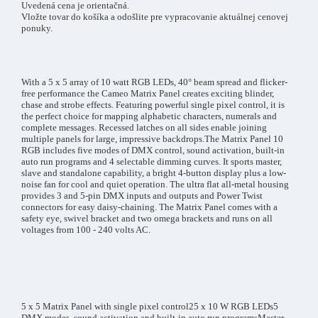
Uvedená cena je orientačná.
Vložte tovar do košíka a odošlite pre vypracovanie aktuálnej cenovej
ponuky.
With a 5 x 5 array of 10 watt RGB LEDs, 40° beam spread and flicker-
free performance the Cameo Matrix Panel creates exciting blinder,
chase and strobe effects. Featuring powerful single pixel control, it is
the perfect choice for mapping alphabetic characters, numerals and
complete messages. Recessed latches on all sides enable joining
multiple panels for large, impressive backdrops.The Matrix Panel 10
RGB includes five modes of DMX control, sound activation, built-in
auto run programs and 4 selectable dimming curves. It sports master,
slave and standalone capability, a bright 4-button display plus a low-
noise fan for cool and quiet operation. The ultra flat all-metal housing
provides 3 and 5-pin DMX inputs and outputs and Power Twist
connectors for easy daisy-chaining. The Matrix Panel comes with a
safety eye, swivel bracket and two omega brackets and runs on all
voltages from 100 - 240 volts AC.
5 x 5 Matrix Panel with single pixel control25 x 10 W RGB LEDs5
DMX modes, sound activation and built-in auto run programsMaster,