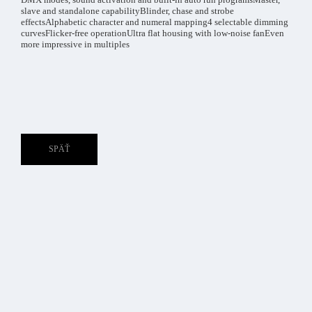
slave and standalone capabilityBlinder, chase and strobe
effectsAlphabetic character and numeral mapping4 selectable dimming
curvesFlicker-free operationUltra flat housing with low-noise fanEven
more impressive in multiples
SPÄŤ