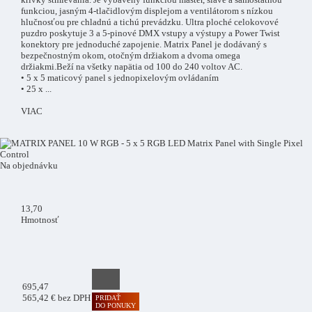
funkciou, jasným 4-tlačidlovým displejom a ventilátorom s nízkou
hlučnosťou pre chladnú a tichú prevádzku. Ultra ploché celokovové
puzdro poskytuje 3 a 5-pinové DMX vstupy a výstupy a Power Twist
konektory pre jednoduché zapojenie. Matrix Panel je dodávaný s
bezpečnostným okom, otočným držiakom a dvoma omega
držiakmi.Beží na všetky napätia od 100 do 240 voltov AC.
• 5 x 5 maticový panel s jednopixelovým ovládaním
• 25 x
...
VIAC
Na objednávku
13
,70
Hmotnosť
695
,47
565,42 € bez DPH
PRIDAŤ
DO PONUKY