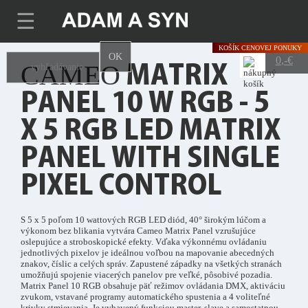
☰
KOŠÍK
CENOVEJ PONUKY
OK
0
,-€
CAMEO
MATRIX
PANEL 10 W RGB - 5
X 5 RGB LED MATRIX
PANEL WITH SINGLE
PIXEL CONTROL
S 5 x 5 poľom 10 wattových RGB LED diód, 40° širokým lúčom a
výkonom bez blikania vytvára Cameo Matrix Panel vzrušujúce
oslepujúce a stroboskopické efekty. Vďaka výkonnému ovládaniu
jednotlivých pixelov je ideálnou voľbou na mapovanie abecedných
znakov, číslic a celých správ. Zapustené západky na všetkých stranách
umožňujú spojenie viacerých panelov pre veľké, pôsobivé pozadia.
Matrix Panel 10 RGB obsahuje päť režimov ovládania DMX, aktiváciu
zvukom, vstavané programy automatického spustenia a 4 voliteľné
krivky stmievania. Je vybavený funkciou master, slave a samostatnou