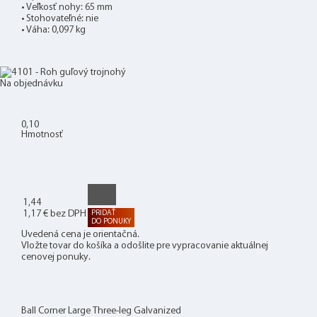
• Veľkosť nohy: 65 mm
• Stohovateľné: nie
• Váha: 0,097 kg
Na objednávku
0
,10
Hmotnosť
1
,44
1,17 € bez DPH
PRIDAŤ
DO PONUKY
Uvedená cena je orientačná.
Vložte tovar do košíka a odošlite pre vypracovanie aktuálnej
cenovej ponuky.
Ball Corner Large Three-leg Galvanized