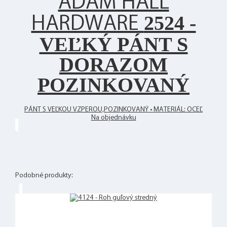
ADAM HALL
2524 -
HARDWARE
VEĽKÝ PÁNT S
DORAZOM
POZINKOVANÝ
PÁNT S VEĽKOU VZPEROU,POZINKOVANÝ • MATERIÁL: OCEĽ
Na objednávku
Podobné produkty: