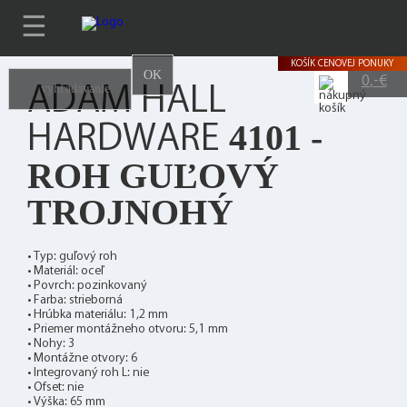
☰
KOŠÍK
CENOVEJ PONUKY
OK
0
,-€
ADAM HALL
4101 -
HARDWARE
ROH GUĽOVÝ
TROJNOHÝ
• Typ: guľový roh
• Materiál: oceľ
• Povrch: pozinkovaný
• Farba: strieborná
• Hrúbka materiálu: 1,2 mm
• Priemer montážneho otvoru: 5,1 mm
• Nohy: 3
• Montážne otvory: 6
• Integrovaný roh L: nie
• Ofset: nie
• Výška: 65 mm