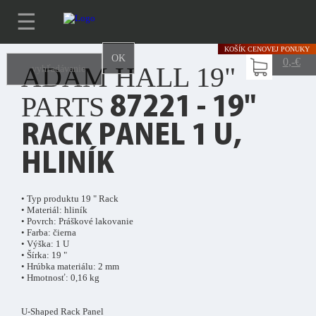
☰
KOŠÍK
CENOVEJ PONUKY
OK
0
,-€
ADAM HALL 19"
PARTS
87221 - 19"
RACK PANEL 1 U,
HLINÍK
• Typ produktu 19 " Rack
• Materiál: hliník
• Povrch: Práškové lakovanie
• Farba: čierna
• Výška: 1 U
• Šírka: 19 "
• Hrúbka materiálu: 2 mm
• Hmotnosť: 0,16 kg
U-Shaped Rack Panel