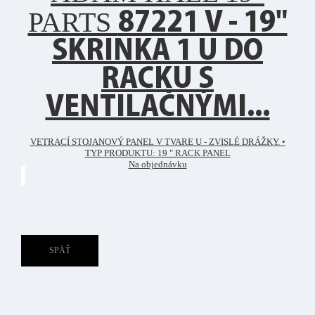
PARTS
87221 V - 19"
SKRINKA 1 U DO
RACKU S
VENTILAČNÝMI...
VETRACÍ STOJANOVÝ PANEL V TVARE U - ZVISLÉ DRÁŽKY. •
TYP PRODUKTU: 19 " RACK PANEL
Na objednávku
SPÄŤ