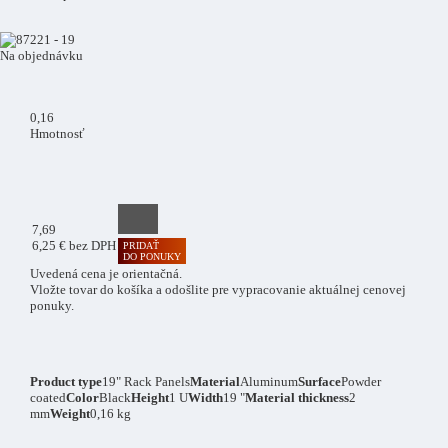
Na objednávku
0
,16
Hmotnosť
7
,69
6,25 € bez DPH
PRIDAŤ
DO PONUKY
Uvedená cena je orientačná.
Vložte tovar do košíka a odošlite pre vypracovanie aktuálnej cenovej
ponuky.
Product type
19" Rack Panels
Material
Aluminum
Surface
Powder
coated
Color
Black
Height
1 U
Width
19 "
Material thickness
2
mm
Weight
0,16 kg