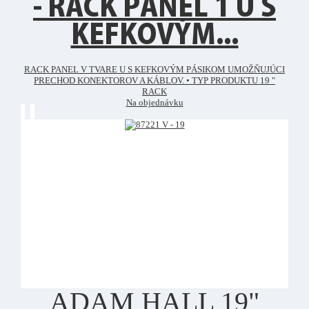
- RACK PANEL 1 U S
KEFKOVÝM...
RACK PANEL V TVARE U S KEFKOVÝM PÁSIKOM UMOŽŇUJÚCI
PRECHOD KONEKTOROV A KÁBLOV. • TYP PRODUKTU 19 "
RACK
Na objednávku
ADAM HALL 19"