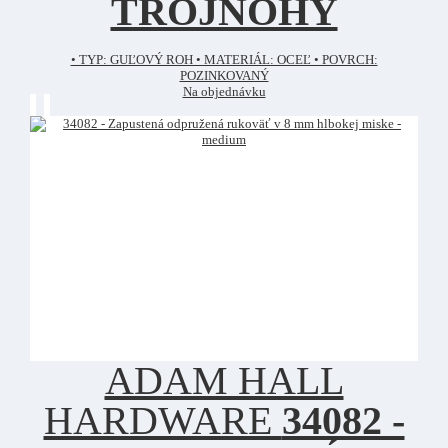
TROJNOHÝ
• TYP: GUĽOVÝ ROH • MATERIÁL: OCEĽ • POVRCH:
POZINKOVANÝ
Na objednávku
ADAM HALL
HARDWARE
34082 -