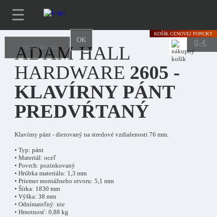
☰
KOŠÍK
CENOVEJ PONUKY
OK
0
,-€
ADAM HALL
HARDWARE
2605 -
KLAVÍRNY PÁNT
PREDVŔTANÝ
Klavírny pánt - dierovaný na stredové vzdialenosti 76 mm.
• Typ: pánt
• Materiál: oceľ
• Povrch: pozinkovaný
• Hrúbka materiálu: 1,3 mm
• Priemer montážneho otvoru: 5,1 mm
• Šírka: 1830 mm
• Výška: 38 mm
• Odnímateľný: nie
• Hmotnosť: 0,88 kg