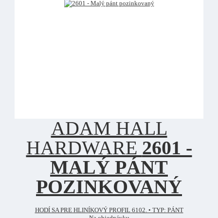
ADAM HALL
HARDWARE
2601 -
MALÝ PÁNT
POZINKOVANÝ
HODÍ SA PRE HLINÍKOVÝ PROFIL 6102. • TYP: PÁNT
Na objednávku