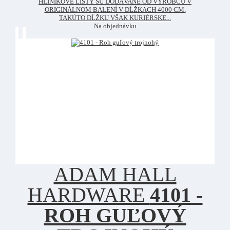
HLINÍKOVÉ LIŠTY SÚ DODÁVANÉ OD VÝROBCU V
ORIGINÁLNOM BALENÍ V DĹŽKACH 4000 CM.
TAKÚTO DĹŽKU VŠAK KURIÉRSKE...
Na objednávku
ADAM HALL
HARDWARE
4101 -
ROH GUĽOVÝ