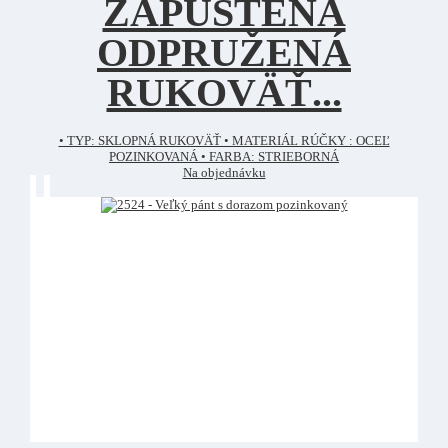
ZAPUSTENÁ
ODPRUŽENÁ
RUKOVÄŤ...
• TYP: SKLOPNÁ RUKOVÄŤ • MATERIÁL RÚČKY : OCEĽ
POZINKOVANÁ • FARBA: STRIEBORNÁ
Na objednávku