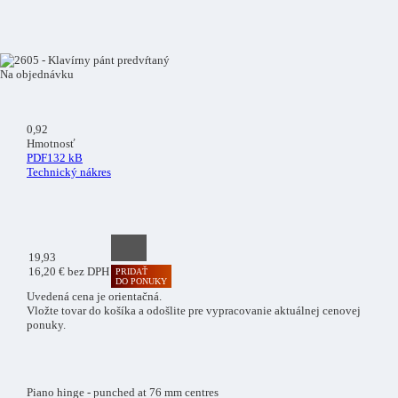
Na objednávku
0
,92
Hmotnosť
PDF
132 kB
Technický nákres
19
,93
16,20 € bez DPH
PRIDAŤ
DO PONUKY
Uvedená cena je orientačná.
Vložte tovar do košíka a odošlite pre vypracovanie aktuálnej cenovej
ponuky.
Piano hinge - punched at 76 mm centres